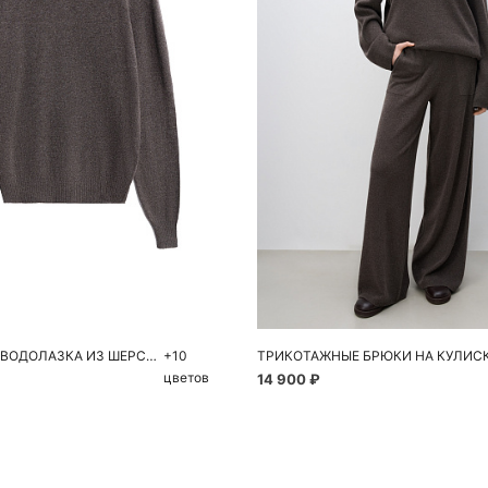
обавить в корзину
Добавить в корзи
M
L
S H1
S H2
M H1
M H2
L
ТРИКОТАЖНАЯ ВОДОЛАЗКА ИЗ ШЕРСТИ
+10
ТРИКОТАЖНЫЕ БРЮКИ НА КУЛИС
цветов
14 900 ₽