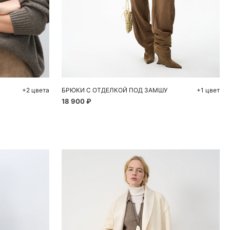
ну
Добавить в корзину
M
40
42
44
46
48
+2 цвета
БРЮКИ С ОТДЕЛКОЙ ПОД ЗАМШУ
+1 цвет
18 900 ₽