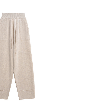
обавить в корзину
M
L