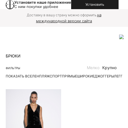
Установите наше приложение
Установить
С ним покупки удобнее
на
Доставку в вашу страну можно оформить
международной версии сайта
БРЮКИ
Мелко
Крупно
ФИЛЬТРЫ
ПОКАЗАТЬ ВСЕ
ЛЕН
ПЛЯЖ
СПОРТ
ПРЯМЫЕ
ШИРОКИЕ
ДЖОГГЕРЫ
ЛЕГГИ