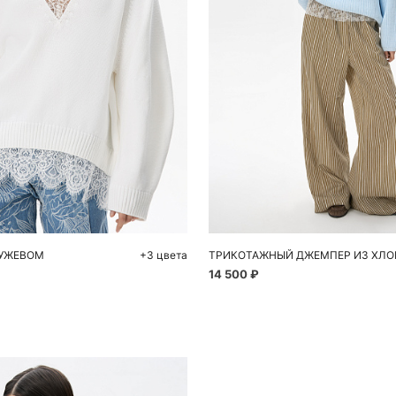
обавить в корзину
Добавить в корзи
S
M
L
S
M
РУЖЕВОМ
+3 цвета
14 500 ₽