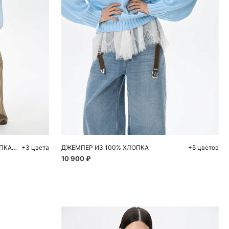
ну
Добавить в корзину
L
XS
S
M
L
ТРИКОТАЖНЫЙ ДЖЕМПЕР ИЗ ХЛОПКА С V-ОБРАЗНЫМ ВЫРЕЗОМ
+3 цвета
ДЖЕМПЕР ИЗ 100% ХЛОПКА
+5 цветов
10 900 ₽