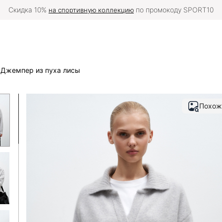
тавку в вашу страну можно оформить
на международной версии с
Джемпер из пуха лисы
Похож