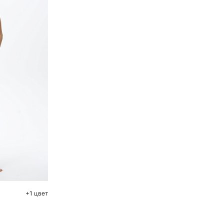
ну
48
+1 цвет