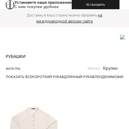
Установите наше приложение
Установить
С ним покупки удобнее
на
Доставку в вашу страну можно оформить
международной версии сайта
РУБАШКИ
Мелко
Крупно
ФИЛЬТРЫ
ПОКАЗАТЬ ВСЕ
КОРОТКИЙ РУКАВ
ДЛИННЫЙ РУКАВ
ЛЕН
ДЕНИМ
ОФИС
П