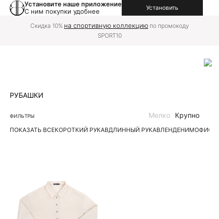
Установите наше приложение
Установить
С ним покупки удобнее
на спортивную коллекцию
Скидка 10%
по промокоду
SPORT10
РУБАШКИ
Мелко
Крупно
ФИЛЬТРЫ
ПОКАЗАТЬ ВСЕ
КОРОТКИЙ РУКАВ
ДЛИННЫЙ РУКАВ
ЛЕН
ДЕНИМ
ОФИС
П