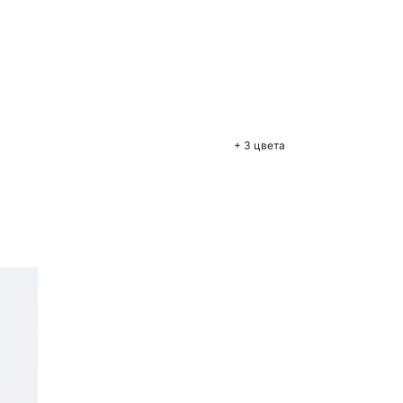
бавить в корзину
42
44
46
48
+ 3 цвета