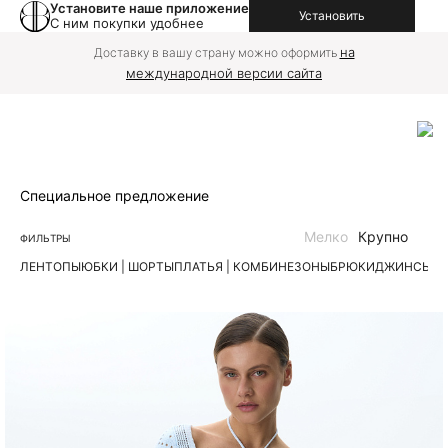
Установите наше приложение
Установить
С ним покупки удобнее
на
Доставку в вашу страну можно оформить
международной версии сайта
Специальное предложение
Мелко
Крупно
ФИЛЬТРЫ
ЛЕН
ТОПЫ
ЮБКИ | ШОРТЫ
ПЛАТЬЯ | КОМБИНЕЗОНЫ
БРЮКИ
ДЖИНСЫ
К