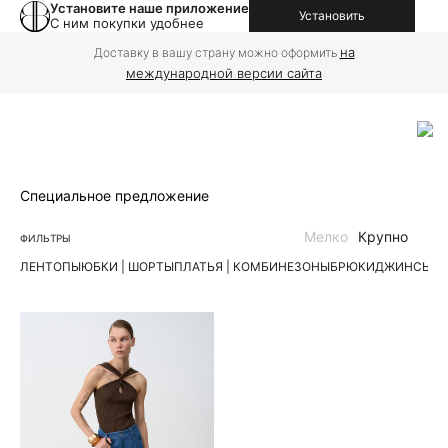
Установите наше приложение
Установить
С ним покупки удобнее
на
Доставку в вашу страну можно оформить
международной версии сайта
Специальное предложение
Мелко
Крупно
ФИЛЬТРЫ
ЛЕН
ТОПЫ
ЮБКИ | ШОРТЫ
ПЛАТЬЯ | КОМБИНЕЗОНЫ
БРЮКИ
ДЖИНСЫ
К