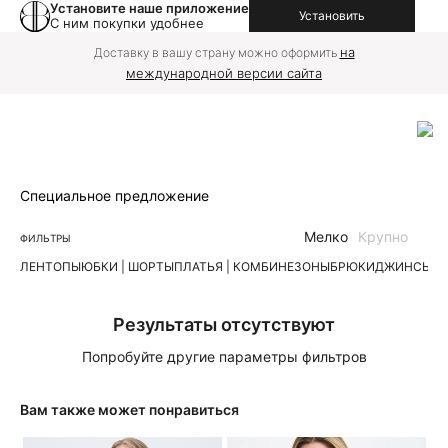
Установите наше приложение
Установить
С ним покупки удобнее
на
Доставку в вашу страну можно оформить
международной версии сайта
Специальное предложение
Мелко
Крупно
ФИЛЬТРЫ
ЛЕН
ТОПЫ
ЮБКИ | ШОРТЫ
ПЛАТЬЯ | КОМБИНЕЗОНЫ
БРЮКИ
ДЖИНСЫ
К
Результаты отсутствуют
Попробуйте другие параметры фильтров
Вам также может понравиться