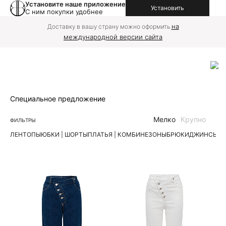
Установите наше приложение
Установить
С ним покупки удобнее
на
Доставку в вашу страну можно оформить
международной версии сайта
Специальное предложение
Мелко
Крупно
ФИЛЬТРЫ
ЛЕН
ТОПЫ
ЮБКИ | ШОРТЫ
ПЛАТЬЯ | КОМБИНЕЗОНЫ
БРЮКИ
ДЖИНСЫ
К