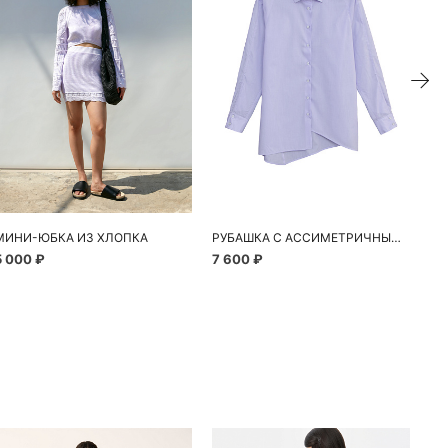
МИНИ-ЮБКА ИЗ ХЛОПКА
РУБАШКА С АССИМЕТРИЧНЫМ КРАЕМ
ТО
5 000 ₽
7 600 ₽
2 