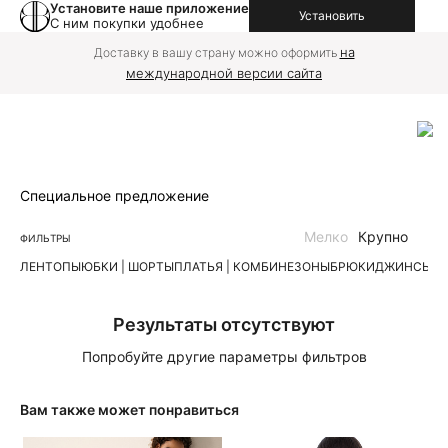
Установите наше приложение
Установить
С ним покупки удобнее
на
Доставку в вашу страну можно оформить
международной версии сайта
Специальное предложение
Мелко
Крупно
ФИЛЬТРЫ
ЛЕН
ТОПЫ
ЮБКИ | ШОРТЫ
ПЛАТЬЯ | КОМБИНЕЗОНЫ
БРЮКИ
ДЖИНСЫ
К
Результаты отсутствуют
Попробуйте другие параметры фильтров
Вам также может понравиться