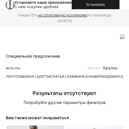
Установите наше приложение
Установить
С ним покупки удобнее
на спортивную коллекцию
Скидка 10%
по промокоду
SPORT10
Специальное предложение
Мелко
Крупно
ФИЛЬТРЫ
ЛЕН
ТОПЫ
ЮБКИ | ШОРТЫ
ПЛАТЬЯ | КОМБИНЕЗОНЫ
БРЮКИ
ДЖИНСЫ
К
Результаты отсутствуют
Попробуйте другие параметры фильтров
Вам также может понравиться