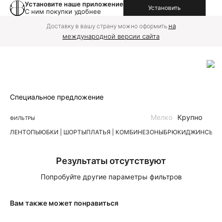
Установите наше приложение
Установить
С ним покупки удобнее
на
Доставку в вашу страну можно оформить
международной версии сайта
Специальное предложение
Мелко
Крупно
ФИЛЬТРЫ
ЛЕН
ТОПЫ
ЮБКИ | ШОРТЫ
ПЛАТЬЯ | КОМБИНЕЗОНЫ
БРЮКИ
ДЖИНСЫ
К
Результаты отсутствуют
Попробуйте другие параметры фильтров
Вам также может понравиться