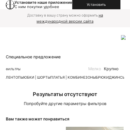
Установите наше приложение
Установить
С ним покупки удобнее
на
Доставку в вашу страну можно оформить
международной версии сайта
Специальное предложение
Мелко
Крупно
ФИЛЬТРЫ
ЛЕН
ТОПЫ
ЮБКИ | ШОРТЫ
ПЛАТЬЯ | КОМБИНЕЗОНЫ
БРЮКИ
ДЖИНСЫ
К
Результаты отсутствуют
Попробуйте другие параметры фильтров
Вам также может понравиться