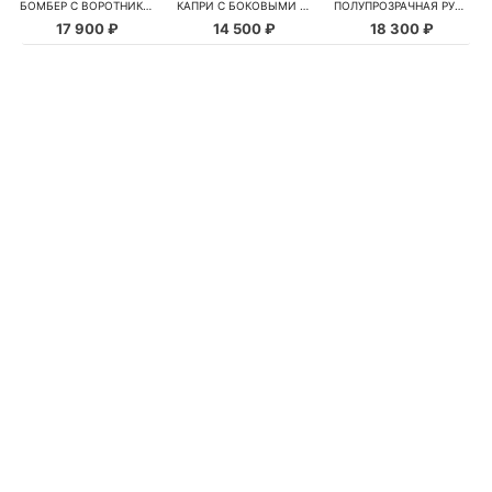
БОМБЕР С ВОРОТНИКОМ-СТОЙКОЙ
КАПРИ С БОКОВЫМИ РАЗРЕЗАМИ
ПОЛУПРОЗРАЧНАЯ РУБАШКА С РОМАШКАМИ
17 900 ₽
14 500 ₽
18 300 ₽