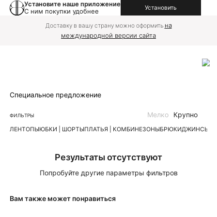
Установите наше приложение
Установить
С ним покупки удобнее
на
Доставку в вашу страну можно оформить
международной версии сайта
Специальное предложение
Мелко
Крупно
ФИЛЬТРЫ
ЛЕН
ТОПЫ
ЮБКИ | ШОРТЫ
ПЛАТЬЯ | КОМБИНЕЗОНЫ
БРЮКИ
ДЖИНСЫ
К
Результаты отсутствуют
Попробуйте другие параметры фильтров
Вам также может понравиться