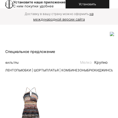
Установите наше приложение
Установить
С ним покупки удобнее
на
Доставку в вашу страну можно оформить
международной версии сайта
Специальное предложение
Мелко
Крупно
ФИЛЬТРЫ
ЛЕН
ТОПЫ
ЮБКИ | ШОРТЫ
ПЛАТЬЯ | КОМБИНЕЗОНЫ
БРЮКИ
ДЖИНСЫ
К