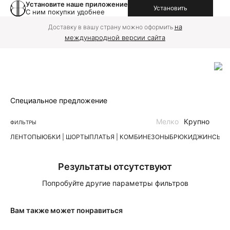
Установите наше приложение
Установить
С ним покупки удобнее
на
Доставку в вашу страну можно оформить
международной версии сайта
Специальное предложение
Мелко
Крупно
ФИЛЬТРЫ
ЛЕН
ТОПЫ
ЮБКИ | ШОРТЫ
ПЛАТЬЯ | КОМБИНЕЗОНЫ
БРЮКИ
ДЖИНСЫ
К
Результаты отсутствуют
Попробуйте другие параметры фильтров
Вам также может понравиться