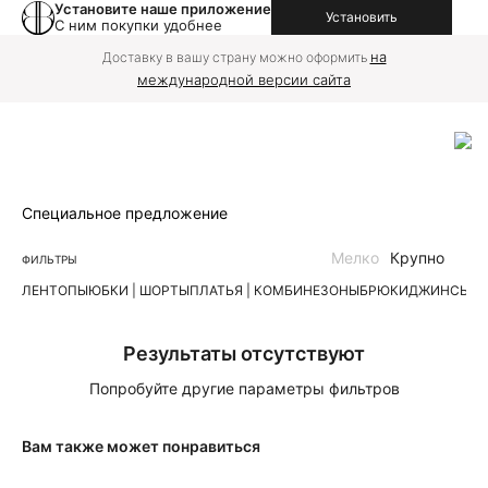
Установите наше приложение
Установить
С ним покупки удобнее
на
Доставку в вашу страну можно оформить
международной версии сайта
Специальное предложение
Мелко
Крупно
ФИЛЬТРЫ
ЛЕН
ТОПЫ
ЮБКИ | ШОРТЫ
ПЛАТЬЯ | КОМБИНЕЗОНЫ
БРЮКИ
ДЖИНСЫ
К
Результаты отсутствуют
Попробуйте другие параметры фильтров
Вам также может понравиться