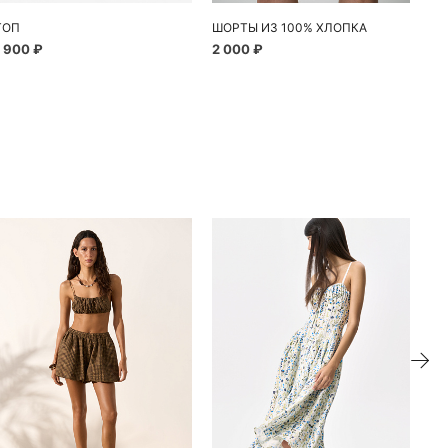
ТОП
ШОРТЫ ИЗ 100% ХЛОПКА
ФУ
1 900 ₽
2 000 ₽
4 
ие