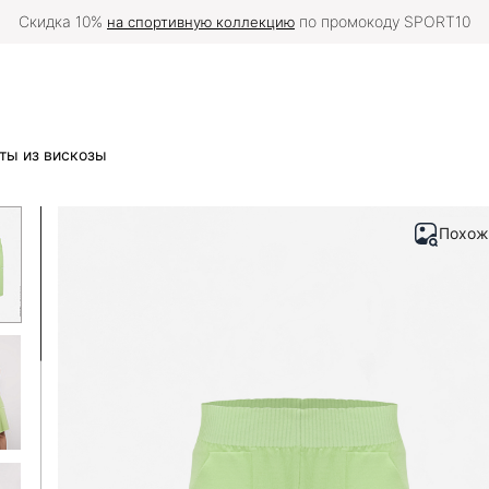
тавку в вашу страну можно оформить
на международной версии с
ты из вискозы
Похож