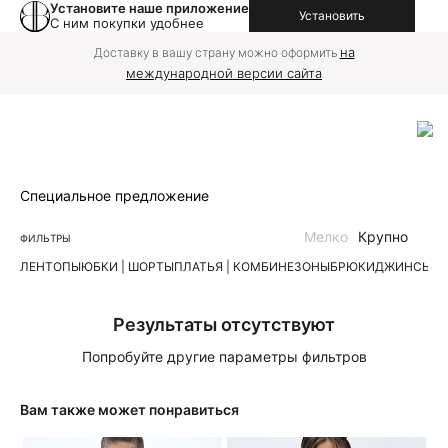
Установите наше приложение
Установить
С ним покупки удобнее
на
Доставку в вашу страну можно оформить
международной версии сайта
Специальное предложение
Мелко
Крупно
ФИЛЬТРЫ
ЛЕН
ТОПЫ
ЮБКИ | ШОРТЫ
ПЛАТЬЯ | КОМБИНЕЗОНЫ
БРЮКИ
ДЖИНСЫ
К
Результаты отсутствуют
Попробуйте другие параметры фильтров
Вам также может понравиться