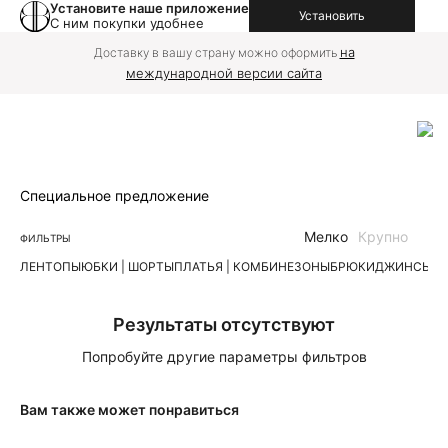
Установите наше приложение
Установить
С ним покупки удобнее
на
Доставку в вашу страну можно оформить
международной версии сайта
Специальное предложение
Мелко
Крупно
ФИЛЬТРЫ
ЛЕН
ТОПЫ
ЮБКИ | ШОРТЫ
ПЛАТЬЯ | КОМБИНЕЗОНЫ
БРЮКИ
ДЖИНСЫ
К
Результаты отсутствуют
Попробуйте другие параметры фильтров
Вам также может понравиться