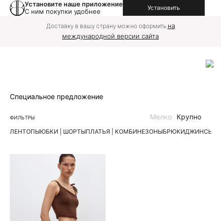
Установите наше приложение
Установить
С ним покупки удобнее
на
Доставку в вашу страну можно оформить
международной версии сайта
Специальное предложение
Мелко
Крупно
ФИЛЬТРЫ
ЛЕН
ТОПЫ
ЮБКИ | ШОРТЫ
ПЛАТЬЯ | КОМБИНЕЗОНЫ
БРЮКИ
ДЖИНСЫ
К