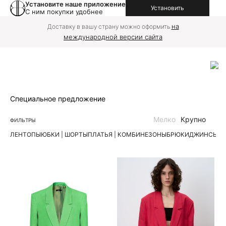
Установите наше приложение
Установить
С ним покупки удобнее
на
Доставку в вашу страну можно оформить
международной версии сайта
Специальное предложение
Мелко
Крупно
ФИЛЬТРЫ
ЛЕН
ТОПЫ
ЮБКИ | ШОРТЫ
ПЛАТЬЯ | КОМБИНЕЗОНЫ
БРЮКИ
ДЖИНСЫ
К