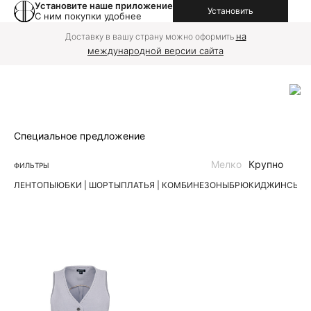
Установите наше приложение
Установить
С ним покупки удобнее
на
Доставку в вашу страну можно оформить
международной версии сайта
Специальное предложение
Мелко
Крупно
ФИЛЬТРЫ
ЛЕН
ТОПЫ
ЮБКИ | ШОРТЫ
ПЛАТЬЯ | КОМБИНЕЗОНЫ
БРЮКИ
ДЖИНСЫ
К