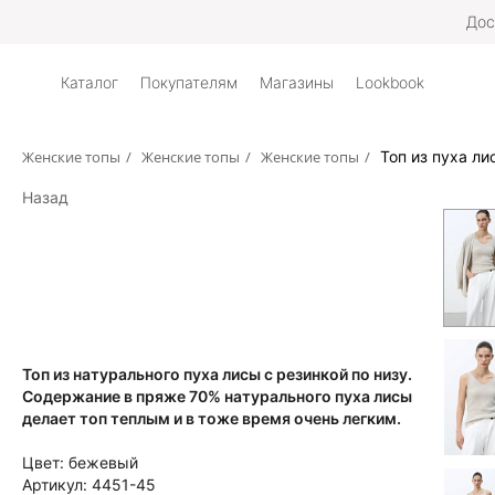
Дос
Каталог
Покупателям
Магазины
Lookbook
Женские топы
/
Женские топы
/
Женские топы
/
Топ из пуха ли
Назад
Топ из натурального пуха лисы с резинкой по низу.
Содержание в пряже 70% натурального пуха лисы
делает топ теплым и в тоже время очень легким.
Цвет:
бежевый
Артикул:
4451-45