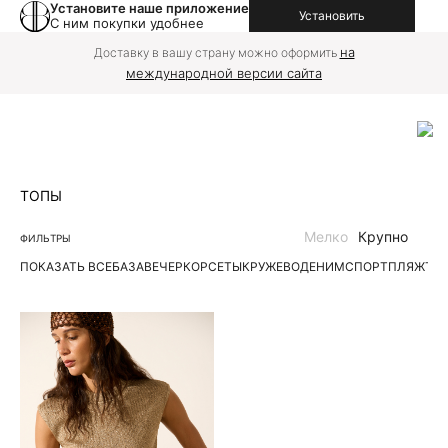
Установите наше приложение
Установить
С ним покупки удобнее
на
Доставку в вашу страну можно оформить
международной версии сайта
ТОПЫ
Мелко
Крупно
ФИЛЬТРЫ
ПОКАЗАТЬ ВСЕ
БАЗА
ВЕЧЕР
КОРСЕТЫ
КРУЖЕВО
ДЕНИМ
СПОРТ
ПЛЯЖ
ТР