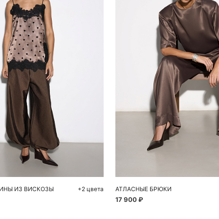
обавить в корзину
Добавить в корзи
S
S
M
42
44
46
48
ИНЫ ИЗ ВИСКОЗЫ
+2 цвета
АТЛАСНЫЕ БРЮКИ
17 900 ₽