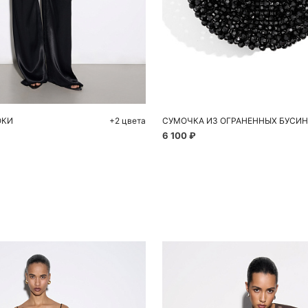
обавить в корзину
Добавить в корзи
42
42
44
46
48
One size
ЮКИ
+2 цвета
СУМОЧКА ИЗ ОГРАНЕННЫХ БУСИН
6 100 ₽
Похож