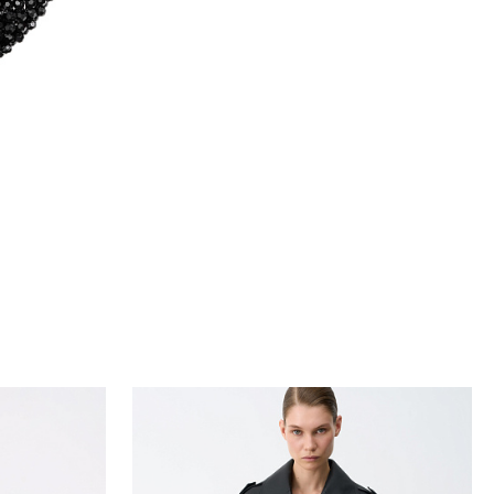
ну
ие