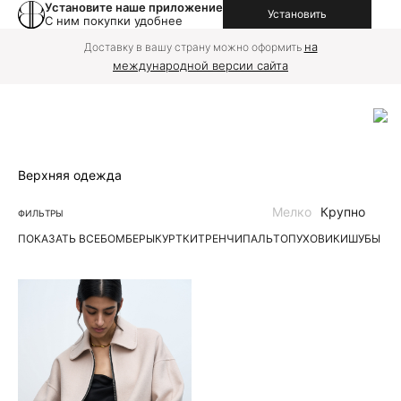
Установите наше приложение
Установить
С ним покупки удобнее
на
Доставку в вашу страну можно оформить
международной версии сайта
Верхняя одежда
Мелко
Крупно
ФИЛЬТРЫ
ПОКАЗАТЬ ВСЕ
БОМБЕРЫ
КУРТКИ
ТРЕНЧИ
ПАЛЬТО
ПУХОВИКИ
ШУБЫ | 