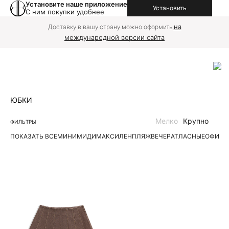
Установите наше приложение
Установить
С ним покупки удобнее
на
Доставку в вашу страну можно оформить
международной версии сайта
ЮБКИ
Мелко
Крупно
ФИЛЬТРЫ
ПОКАЗАТЬ ВСЕ
МИНИ
МИДИ
МАКСИ
ЛЕН
ПЛЯЖ
ВЕЧЕР
АТЛАСНЫЕ
ОФИС
Д