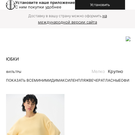
Установите наше приложение
Установить
С ним покупки удобнее
на
Доставку в вашу страну можно оформить
международной версии сайта
ЮБКИ
Мелко
Крупно
ФИЛЬТРЫ
ПОКАЗАТЬ ВСЕ
МИНИ
МИДИ
МАКСИ
ЛЕН
ПЛЯЖ
ВЕЧЕР
АТЛАСНЫЕ
ОФИС
Д