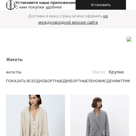
Установите наше приложение
Установить
С ним покупки удобнее
на
Доставку в вашу страну можно оформить
международной версии сайта
Жакеты
Мелко
Крупно
ФИЛЬТРЫ
ПОКАЗАТЬ ВСЕ
ОДНОБОРТНЫЕ
ДВУБОРТНЫЕ
ЛЕН
ОФИС
ДЕНИМ
ТРИКО