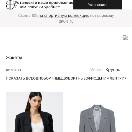
Установите наше приложение
Установить
С ним покупки удобнее
на спортивную коллекцию
Скидка 10%
по промокоду
SPORT10
Жакеты
Мелко
Крупно
ФИЛЬТРЫ
ПОКАЗАТЬ ВСЕ
ОДНОБОРТНЫЕ
ДВУБОРТНЫЕ
ОФИС
ДЕНИМ
ЛЕН
ТРИКО