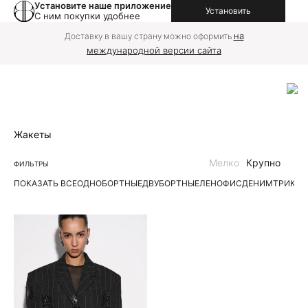
Установите наше приложение
Установить
С ним покупки удобнее
на
Доставку в вашу страну можно оформить
международной версии сайта
Жакеты
Мелко
Крупно
ФИЛЬТРЫ
ПОКАЗАТЬ ВСЕ
ОДНОБОРТНЫЕ
ДВУБОРТНЫЕ
ЛЕН
ОФИС
ДЕНИМ
ТРИКО