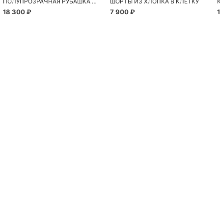
ПОЛУПРОЗРАЧНАЯ РУБАШКА С РОМАШКАМИ
ШОРТЫ ИЗ ХЛОПКА В КЛЕТКУ
18 300 ₽
7 900 ₽