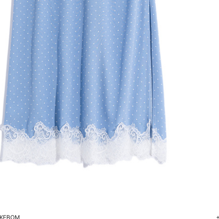
Добавить в корзину
40
42
44
46
48
50
УЖЕВОМ
+