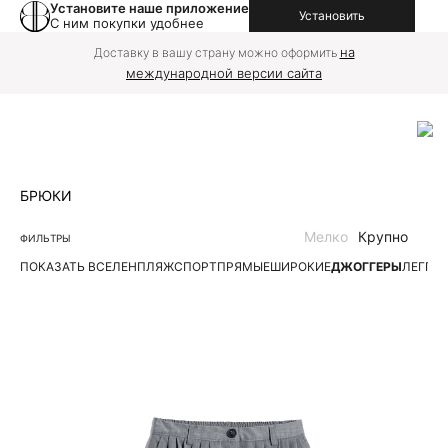
Установите наше приложение
Установить
С ним покупки удобнее
на
Доставку в вашу страну можно оформить
международной версии сайта
БРЮКИ
Мелко
Крупно
ФИЛЬТРЫ
ПОКАЗАТЬ ВСЕ
ЛЕН
ПЛЯЖ
СПОРТ
ПРЯМЫЕ
ШИРОКИЕ
ДЖОГГЕРЫ
ЛЕГГИ