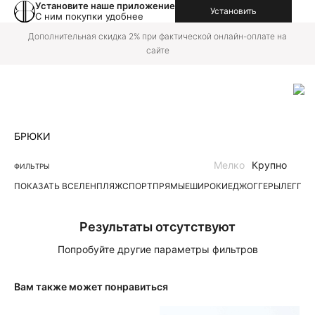
Установите наше приложение
Установить
С ним покупки удобнее
Дополнительная скидка 2% при фактической онлайн-оплате на
сайте
БРЮКИ
Мелко
Крупно
ФИЛЬТРЫ
ПОКАЗАТЬ ВСЕ
ЛЕН
ПЛЯЖ
СПОРТ
ПРЯМЫЕ
ШИРОКИЕ
ДЖОГГЕРЫ
ЛЕГГИ
Результаты отсутствуют
Попробуйте другие параметры фильтров
Вам также может понравиться