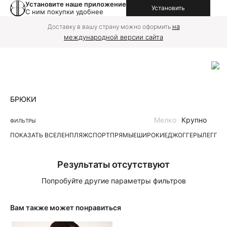
Установите наше приложение
Установить
С ним покупки удобнее
на
Доставку в вашу страну можно оформить
международной версии сайта
БРЮКИ
Мелко
Крупно
ФИЛЬТРЫ
ПОКАЗАТЬ ВСЕ
ЛЕН
ПЛЯЖ
СПОРТ
ПРЯМЫЕ
ШИРОКИЕ
ДЖОГГЕРЫ
ЛЕГГИ
Результаты отсутствуют
Попробуйте другие параметры фильтров
Вам также может понравиться