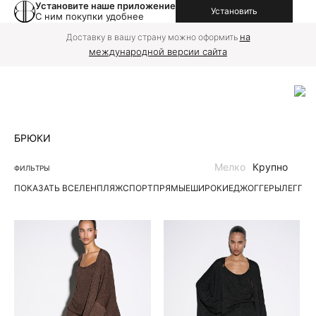
Установите наше приложение
Установить
С ним покупки удобнее
на
Доставку в вашу страну можно оформить
международной версии сайта
БРЮКИ
Мелко
Крупно
ФИЛЬТРЫ
ПОКАЗАТЬ ВСЕ
ЛЕН
ПЛЯЖ
СПОРТ
ПРЯМЫЕ
ШИРОКИЕ
ДЖОГГЕРЫ
ЛЕГГИ