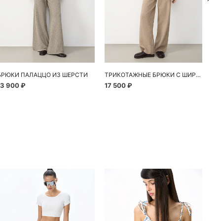
БРЮКИ ПАЛАЦЦО ИЗ ШЕРСТИ
ТРИКОТАЖНЫЕ БРЮКИ С ШИРОКИМ ПОЯСОМ
13 900 ₽
17 500 ₽
11