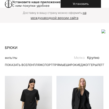
Установите наше приложение
Установить
С ним покупки удобнее
на
Доставку в вашу страну можно оформить
международной версии сайта
БРЮКИ
Мелко
Крупно
ФИЛЬТРЫ
ПОКАЗАТЬ ВСЕ
ЛЕН
ПЛЯЖ
СПОРТ
ПРЯМЫЕ
ШИРОКИЕ
ДЖОГГЕРЫ
ЛЕГГИ