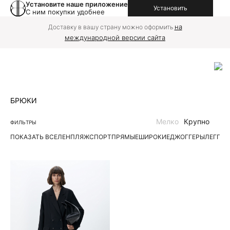
Установите наше приложение
Установить
С ним покупки удобнее
на
Доставку в вашу страну можно оформить
международной версии сайта
БРЮКИ
Мелко
Крупно
ФИЛЬТРЫ
ПОКАЗАТЬ ВСЕ
ЛЕН
ПЛЯЖ
СПОРТ
ПРЯМЫЕ
ШИРОКИЕ
ДЖОГГЕРЫ
ЛЕГГИ