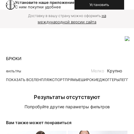
Установите наше приложение
Установить
С ним покупки удобнее
на
Доставку в вашу страну можно оформить
международной версии сайта
БРЮКИ
Мелко
Крупно
ФИЛЬТРЫ
ПОКАЗАТЬ ВСЕ
ЛЕН
ПЛЯЖ
СПОРТ
ПРЯМЫЕ
ШИРОКИЕ
ДЖОГГЕРЫ
ЛЕГГИ
Результаты отсутствуют
Попробуйте другие параметры фильтров
Вам также может понравиться