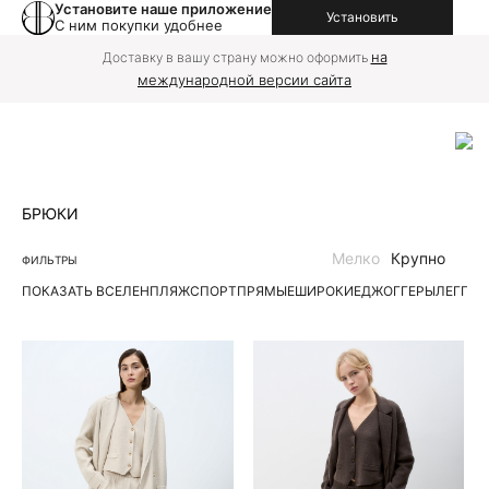
Установите наше приложение
Установить
С ним покупки удобнее
на
Доставку в вашу страну можно оформить
международной версии сайта
БРЮКИ
Мелко
Крупно
ФИЛЬТРЫ
ПОКАЗАТЬ ВСЕ
ЛЕН
ПЛЯЖ
СПОРТ
ПРЯМЫЕ
ШИРОКИЕ
ДЖОГГЕРЫ
ЛЕГГИ