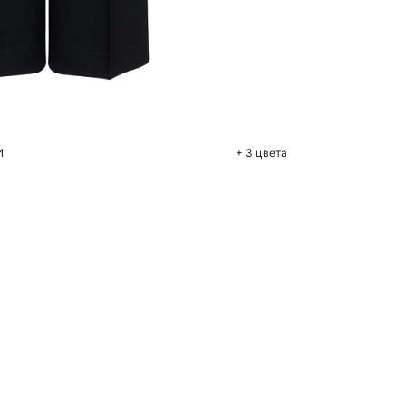
бавить в корзину
S
M
L
И
+ 3 цвета