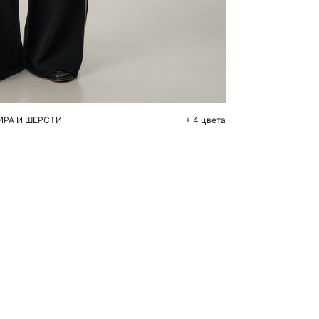
бавить в корзину
S
M
L
РА И ШЕРСТИ
+ 4 цвета