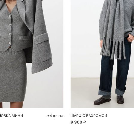
обавить в корзину
Добавить в корзи
S
M
L
One size
 ЮБКА МИНИ
+4 цвета
ШАРФ С БАХРОМОЙ
9 900 ₽